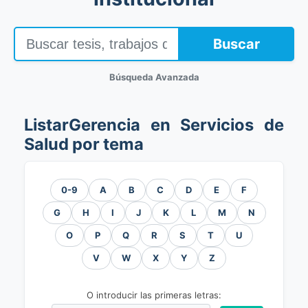
Buscar
Búsqueda Avanzada
ListarGerencia en Servicios de
Salud por tema
0-9
A
B
C
D
E
F
G
H
I
J
K
L
M
N
O
P
Q
R
S
T
U
V
W
X
Y
Z
O introducir las primeras letras: