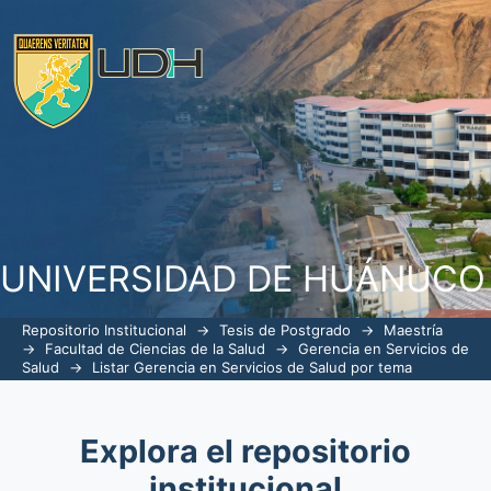
ListarGerencia en Servicios de Salud p
UNIVERSIDAD DE HUÁNUCO
Repositorio Institucional
→
Tesis de Postgrado
→
Maestría
→
Facultad de Ciencias de la Salud
→
Gerencia en Servicios de
Salud
→
Listar Gerencia en Servicios de Salud por tema
Explora el repositorio
institucional