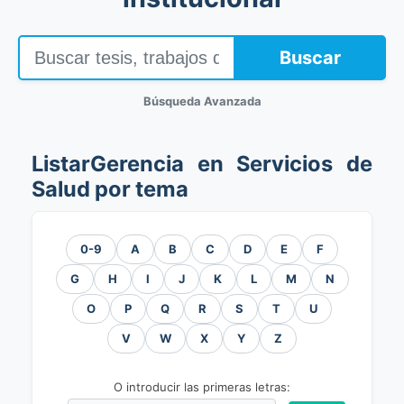
Buscar
Búsqueda Avanzada
ListarGerencia en Servicios de
Salud por tema
0-9
A
B
C
D
E
F
G
H
I
J
K
L
M
N
O
P
Q
R
S
T
U
V
W
X
Y
Z
O introducir las primeras letras: