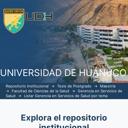
ListarGerencia en Servicios de Salud p
UNIVERSIDAD DE HUÁNUCO
Repositorio Institucional
→
Tesis de Postgrado
→
Maestría
→
Facultad de Ciencias de la Salud
→
Gerencia en Servicios de
Salud
→
Listar Gerencia en Servicios de Salud por tema
Explora el repositorio
institucional