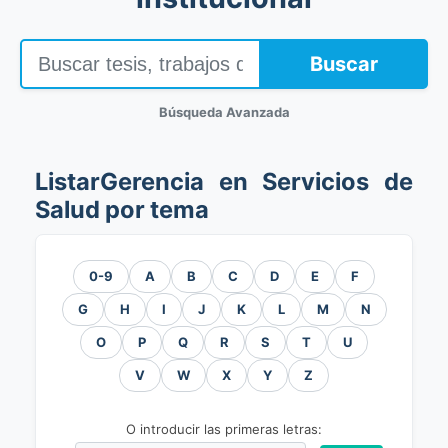
Buscar
Búsqueda Avanzada
ListarGerencia en Servicios de
Salud por tema
0-9
A
B
C
D
E
F
G
H
I
J
K
L
M
N
O
P
Q
R
S
T
U
V
W
X
Y
Z
O introducir las primeras letras: