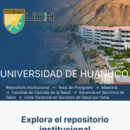
ListarGerencia en Servicios de Salud p
UNIVERSIDAD DE HUÁNUCO
Repositorio Institucional
→
Tesis de Postgrado
→
Maestría
→
Facultad de Ciencias de la Salud
→
Gerencia en Servicios de
Salud
→
Listar Gerencia en Servicios de Salud por tema
Explora el repositorio
institucional