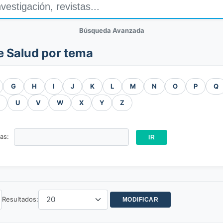
Búsqueda Avanzada
e Salud por tema
G
H
I
J
K
L
M
N
O
P
Q
U
V
W
X
Y
Z
ras:
Resultados: