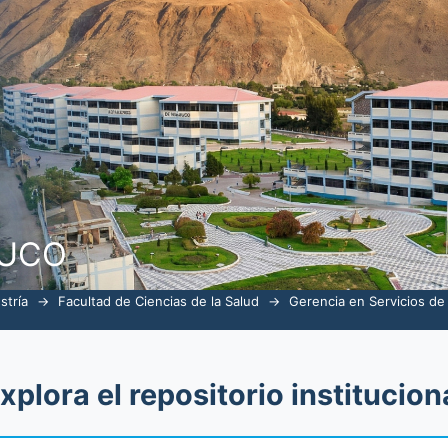
alud por tema
NUCO
stría
→
Facultad de Ciencias de la Salud
→
Gerencia en Servicios de
xplora el repositorio institucion