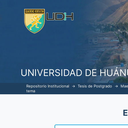
ListarGerencia en Servicios de S
UNIVERSIDAD DE HUÁ
Repositorio Institucional
→
Tesis de Postgrado
→
Mae
tema
E