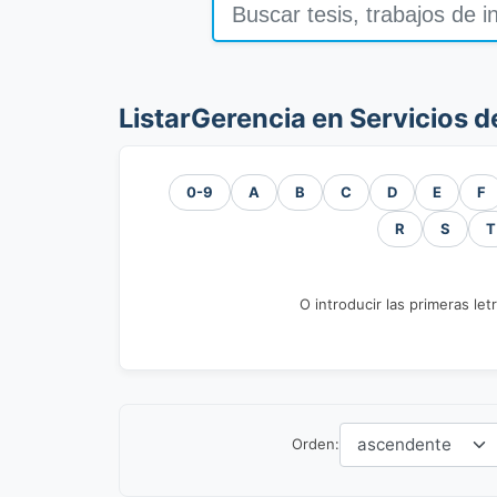
ListarGerencia en Servicios d
0-9
A
B
C
D
E
F
R
S
T
O introducir las primeras let
Orden: