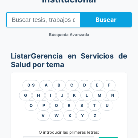
Buscar
Búsqueda Avanzada
ListarGerencia en Servicios de
Salud por tema
0-9
A
B
C
D
E
F
G
H
I
J
K
L
M
N
O
P
Q
R
S
T
U
V
W
X
Y
Z
O introducir las primeras letras: