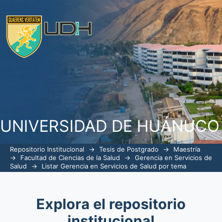
ListarGerencia en Servicios de Salud p
UNIVERSIDAD DE HUÁNUCO
Repositorio Institucional
→
Tesis de Postgrado
→
Maestría
→
Facultad de Ciencias de la Salud
→
Gerencia en Servicios de
Salud
→
Listar Gerencia en Servicios de Salud por tema
Explora el repositorio
institucional