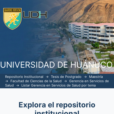
ListarGerencia en Servicios de Salud p
UNIVERSIDAD DE HUÁNUCO
Repositorio Institucional
→
Tesis de Postgrado
→
Maestría
→
Facultad de Ciencias de la Salud
→
Gerencia en Servicios de
Salud
→
Listar Gerencia en Servicios de Salud por tema
Explora el repositorio
institucional