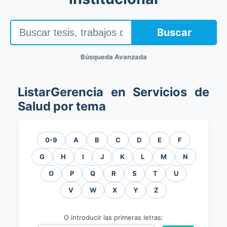
Buscar
Búsqueda Avanzada
ListarGerencia en Servicios de
Salud por tema
0-9
A
B
C
D
E
F
G
H
I
J
K
L
M
N
O
P
Q
R
S
T
U
V
W
X
Y
Z
O introducir las primeras letras: