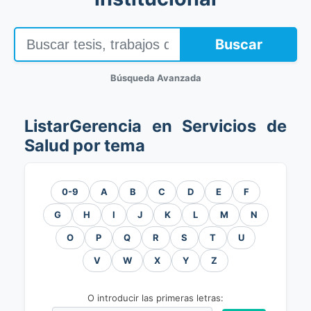
Buscar
Búsqueda Avanzada
ListarGerencia en Servicios de
Salud por tema
0-9
A
B
C
D
E
F
G
H
I
J
K
L
M
N
O
P
Q
R
S
T
U
V
W
X
Y
Z
O introducir las primeras letras: