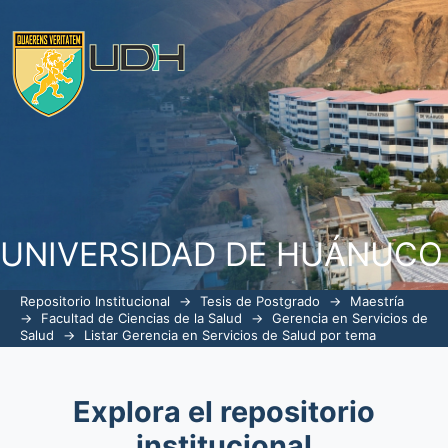
ListarGerencia en Servicios de Salud p
UNIVERSIDAD DE HUÁNUCO
Repositorio Institucional
→
Tesis de Postgrado
→
Maestría
→
Facultad de Ciencias de la Salud
→
Gerencia en Servicios de
Salud
→
Listar Gerencia en Servicios de Salud por tema
Explora el repositorio
institucional