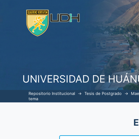
ListarGerencia en Servicios de S
UNIVERSIDAD DE HUÁ
Repositorio Institucional
→
Tesis de Postgrado
→
Mae
tema
E