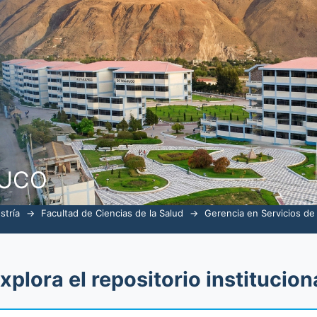
alud por tema
NUCO
stría
→
Facultad de Ciencias de la Salud
→
Gerencia en Servicios de
xplora el repositorio institucion