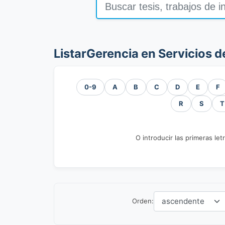
ListarGerencia en Servicios d
0-9
A
B
C
D
E
F
R
S
T
O introducir las primeras let
Orden: