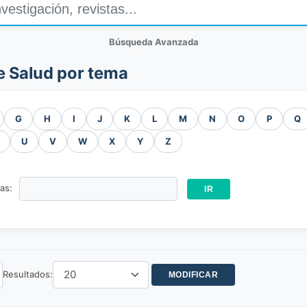
Búsqueda Avanzada
e Salud por tema
G
H
I
J
K
L
M
N
O
P
Q
U
V
W
X
Y
Z
ras:
Resultados: