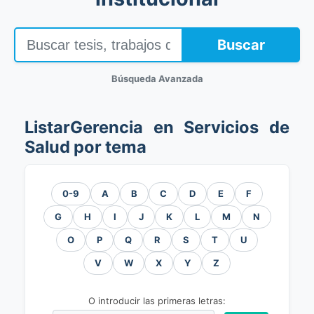
Buscar
Búsqueda Avanzada
ListarGerencia en Servicios de
Salud por tema
0-9
A
B
C
D
E
F
G
H
I
J
K
L
M
N
O
P
Q
R
S
T
U
V
W
X
Y
Z
O introducir las primeras letras: