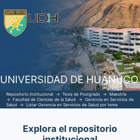
ListarGerencia en Servicios de Salud p
UNIVERSIDAD DE HUÁNUCO
Repositorio Institucional
→
Tesis de Postgrado
→
Maestría
→
Facultad de Ciencias de la Salud
→
Gerencia en Servicios de
Salud
→
Listar Gerencia en Servicios de Salud por tema
Explora el repositorio
institucional