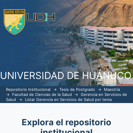
ListarGerencia en Servicios de Salud p
UNIVERSIDAD DE HUÁNUCO
Repositorio Institucional
→
Tesis de Postgrado
→
Maestría
→
Facultad de Ciencias de la Salud
→
Gerencia en Servicios de
Salud
→
Listar Gerencia en Servicios de Salud por tema
Explora el repositorio
institucional