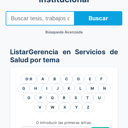
Buscar
Búsqueda Avanzada
ListarGerencia en Servicios de
Salud por tema
0-9
A
B
C
D
E
F
G
H
I
J
K
L
M
N
O
P
Q
R
S
T
U
V
W
X
Y
Z
O introducir las primeras letras: