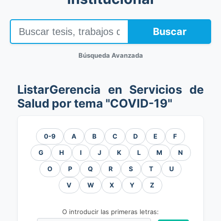
Buscar
Búsqueda Avanzada
ListarGerencia en Servicios de
Salud por tema "COVID-19"
0-9
A
B
C
D
E
F
G
H
I
J
K
L
M
N
O
P
Q
R
S
T
U
V
W
X
Y
Z
O introducir las primeras letras: