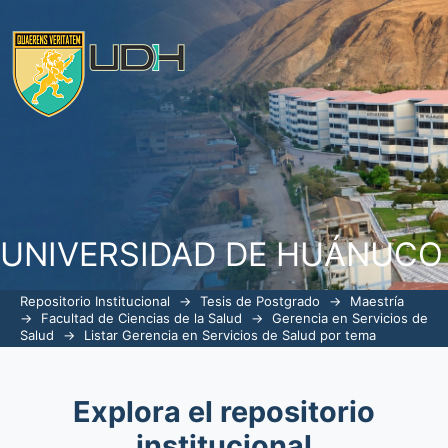
ListarGerencia en Servicios de Salud 
UNIVERSIDAD DE HUÁNUCO
Repositorio Institucional
→
Tesis de Postgrado
→
Maestría
→
Facultad de Ciencias de la Salud
→
Gerencia en Servicios de
Salud
→
Listar Gerencia en Servicios de Salud por tema
Explora el repositorio
institucional