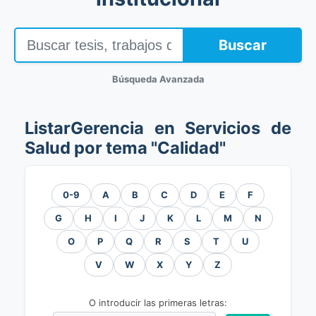
Buscar
Búsqueda Avanzada
ListarGerencia en Servicios de
Salud por tema "Calidad"
0-9
A
B
C
D
E
F
G
H
I
J
K
L
M
N
O
P
Q
R
S
T
U
V
W
X
Y
Z
O introducir las primeras letras: