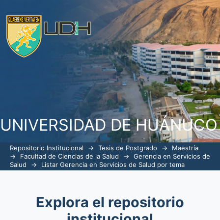
ListarGerencia en Servicios de Salud p
UNIVERSIDAD DE HUÁNUCO
Repositorio Institucional
→
Tesis de Postgrado
→
Maestría
→
Facultad de Ciencias de la Salud
→
Gerencia en Servicios de
Salud
→
Listar Gerencia en Servicios de Salud por tema
Explora el repositorio
institucional