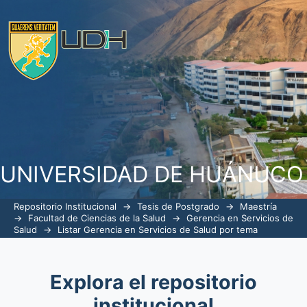
ListarGerencia en Servicios de Salud p
UNIVERSIDAD DE HUÁNUCO
Repositorio Institucional
→
Tesis de Postgrado
→
Maestría
→
Facultad de Ciencias de la Salud
→
Gerencia en Servicios de
Salud
→
Listar Gerencia en Servicios de Salud por tema
Explora el repositorio
institucional