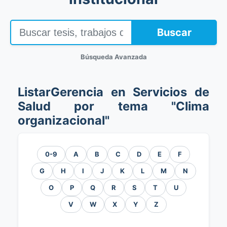
Buscar
Búsqueda Avanzada
ListarGerencia en Servicios de
Salud por tema "Clima
organizacional"
0-9
A
B
C
D
E
F
G
H
I
J
K
L
M
N
O
P
Q
R
S
T
U
V
W
X
Y
Z