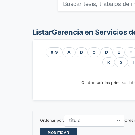
ListarGerencia en Servicios d
0-9
A
B
C
D
E
F
R
S
T
O introducir las primeras let
Ordenar por:
Orde