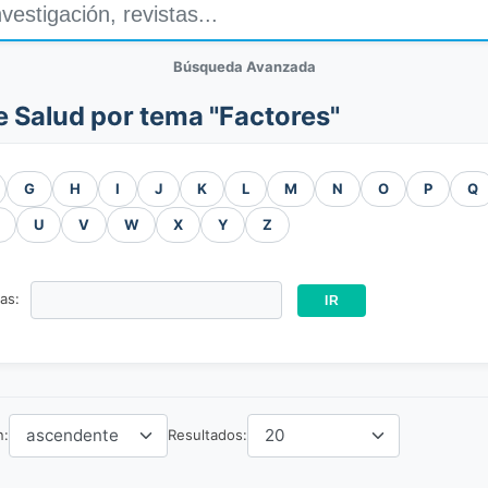
Búsqueda Avanzada
e Salud por tema "Factores"
G
H
I
J
K
L
M
N
O
P
Q
U
V
W
X
Y
Z
ras:
n:
Resultados: