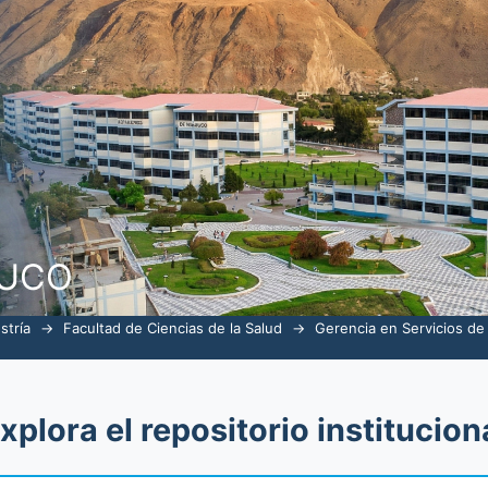
alud por tema "Factores"
NUCO
stría
→
Facultad de Ciencias de la Salud
→
Gerencia en Servicios de
xplora el repositorio institucion