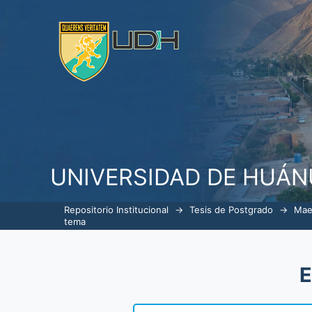
ListarGerencia en Servicios de S
UNIVERSIDAD DE HUÁ
Repositorio Institucional
→
Tesis de Postgrado
→
Mae
tema
E