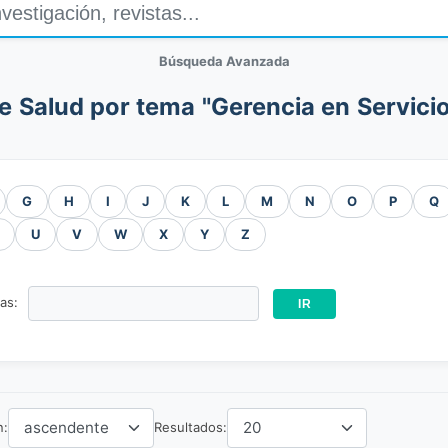
Búsqueda Avanzada
de Salud por tema "Gerencia en Servici
G
H
I
J
K
L
M
N
O
P
Q
U
V
W
X
Y
Z
ras:
n:
Resultados: