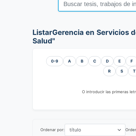
ListarGerencia en Servicios 
Salud"
0-9
A
B
C
D
E
F
R
S
T
O introducir las primeras let
Ordenar por:
Orde