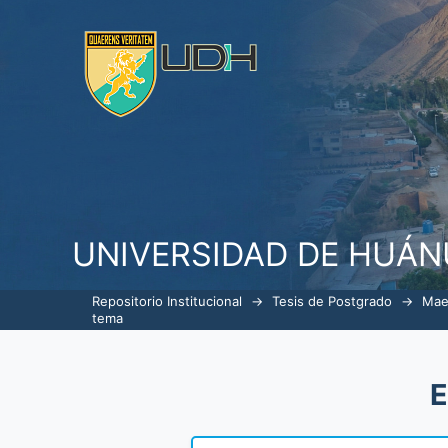
ListarGerencia en Servicios de S
UNIVERSIDAD DE HUÁ
Repositorio Institucional
→
Tesis de Postgrado
→
Mae
tema
E