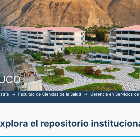
alud por tema "Gerencia en Servicios de
NUCO
stría
→
Facultad de Ciencias de la Salud
→
Gerencia en Servicios de
xplora el repositorio institucion