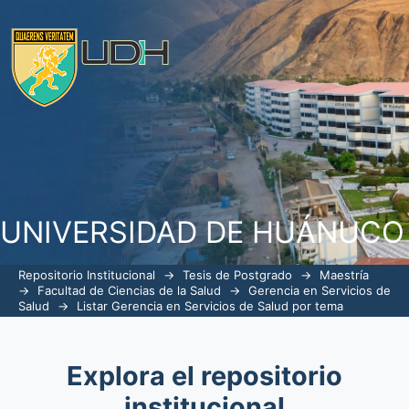
ListarGerencia en Servicios de Salud 
UNIVERSIDAD DE HUÁNUCO
Repositorio Institucional
→
Tesis de Postgrado
→
Maestría
→
Facultad de Ciencias de la Salud
→
Gerencia en Servicios de
Salud
→
Listar Gerencia en Servicios de Salud por tema
Explora el repositorio
institucional