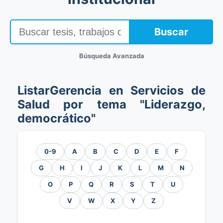
Buscar
Búsqueda Avanzada
ListarGerencia en Servicios de
Salud por tema "Liderazgo,
democrático"
0-9
A
B
C
D
E
F
G
H
I
J
K
L
M
N
O
P
Q
R
S
T
U
V
W
X
Y
Z