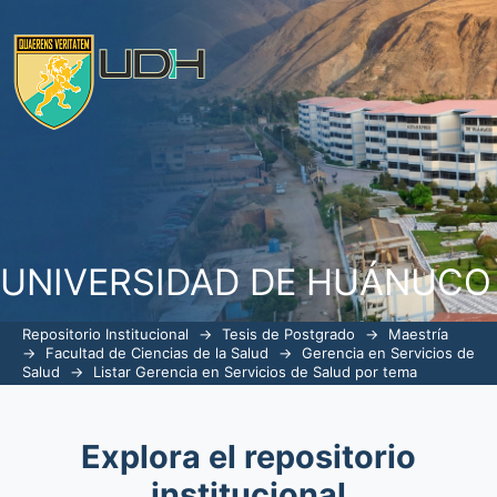
ListarGerencia en Servicios de Salud p
UNIVERSIDAD DE HUÁNUCO
Repositorio Institucional
→
Tesis de Postgrado
→
Maestría
→
Facultad de Ciencias de la Salud
→
Gerencia en Servicios de
Salud
→
Listar Gerencia en Servicios de Salud por tema
Explora el repositorio
institucional