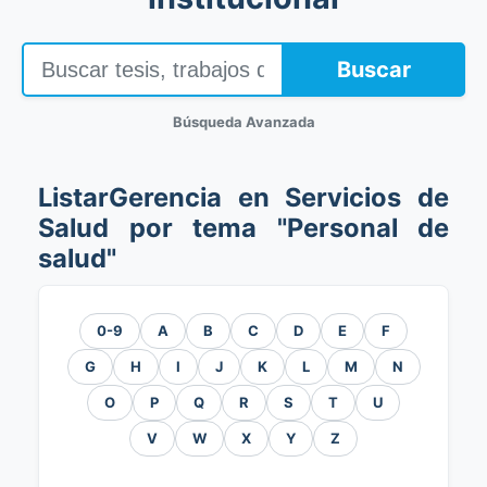
Buscar
Búsqueda Avanzada
ListarGerencia en Servicios de
Salud por tema "Personal de
salud"
0-9
A
B
C
D
E
F
G
H
I
J
K
L
M
N
O
P
Q
R
S
T
U
V
W
X
Y
Z