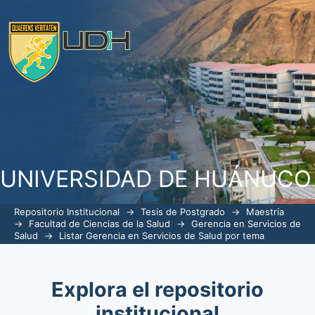
ListarGerencia en Servicios de Salud p
UNIVERSIDAD DE HUÁNUCO
Repositorio Institucional
→
Tesis de Postgrado
→
Maestría
→
Facultad de Ciencias de la Salud
→
Gerencia en Servicios de
Salud
→
Listar Gerencia en Servicios de Salud por tema
Explora el repositorio
institucional