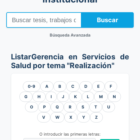
Buscar
Búsqueda Avanzada
ListarGerencia en Servicios de
Salud por tema "Realización"
0-9
A
B
C
D
E
F
G
H
I
J
K
L
M
N
O
P
Q
R
S
T
U
V
W
X
Y
Z
O introducir las primeras letras: