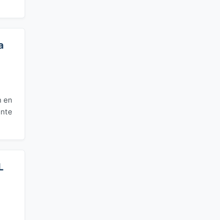
a
n en
ente
L