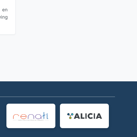
l en
wing