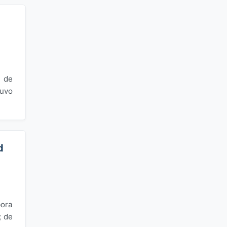
l de
tuvo
d
bora
; de