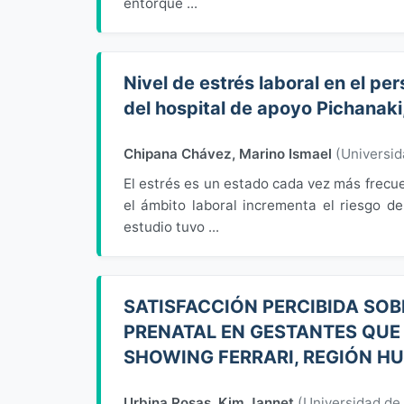
entorque ...
Nivel de estrés laboral en el pe
del hospital de apoyo Pichanak
Chipana Chávez, Marino Ismael
(
Universi
El estrés es un estado cada vez más frecu
el ámbito laboral incrementa el riesgo d
estudio tuvo ...
SATISFACCIÓN PERCIBIDA SOB
PRENATAL EN GESTANTES QUE
SHOWING FERRARI, REGIÓN H
Urbina Rosas, Kim Jannet
(
Universidad de