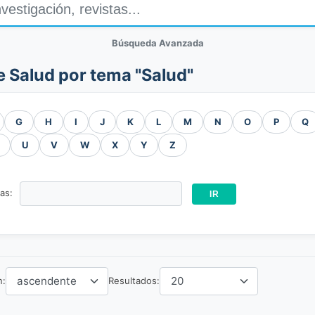
Búsqueda Avanzada
e Salud por tema "Salud"
G
H
I
J
K
L
M
N
O
P
Q
U
V
W
X
Y
Z
ras:
n:
Resultados: