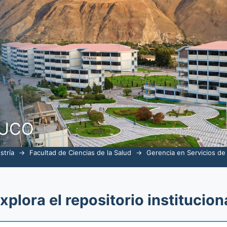
alud por tema "Salud"
NUCO
stría
→
Facultad de Ciencias de la Salud
→
Gerencia en Servicios de
xplora el repositorio institucion