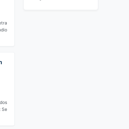
etra
udio
n
idos
: Se