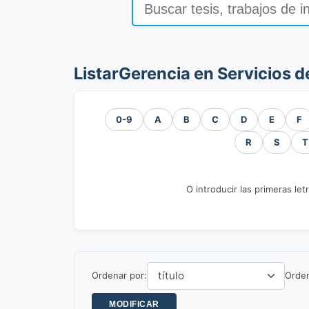
ListarGerencia en Servicios d
0-9
A
B
C
D
E
F
R
S
T
O introducir las primeras let
Ordenar por:
Orde