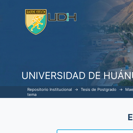
ListarGerencia en Servicios de S
UNIVERSIDAD DE HUÁ
Repositorio Institucional
→
Tesis de Postgrado
→
Mae
tema
E