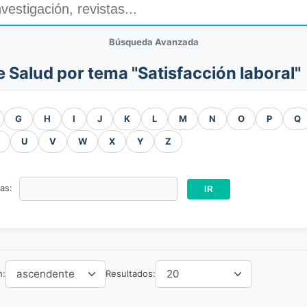
Búsqueda Avanzada
e Salud por tema "Satisfacción laboral"
G
H
I
J
K
L
M
N
O
P
Q
U
V
W
X
Y
Z
ras:
n:
Resultados: