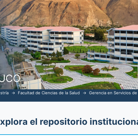
alud por tema "Satisfacción laboral"
NUCO
stría
→
Facultad de Ciencias de la Salud
→
Gerencia en Servicios de
xplora el repositorio institucion