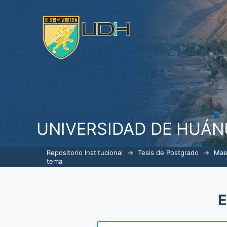
ListarGerencia en Servicios de S
UNIVERSIDAD DE HUÁ
Repositorio Institucional
→
Tesis de Postgrado
→
Mae
tema
E