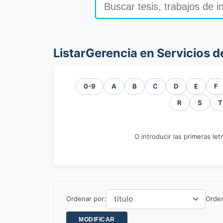
ListarGerencia en Servicios d
0-9
A
B
C
D
E
F
R
S
T
O introducir las primeras let
Ordenar por:
Orde