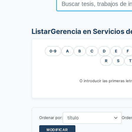
ListarGerencia en Servicios d
0-9
A
B
C
D
E
F
R
S
T
O introducir las primeras let
Ordenar por:
Orde