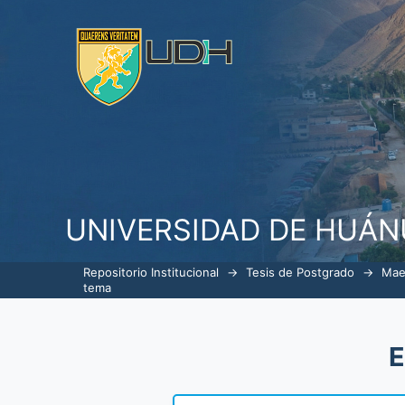
ListarGerencia en Servicios de S
UNIVERSIDAD DE HUÁ
Repositorio Institucional
→
Tesis de Postgrado
→
Mae
tema
E