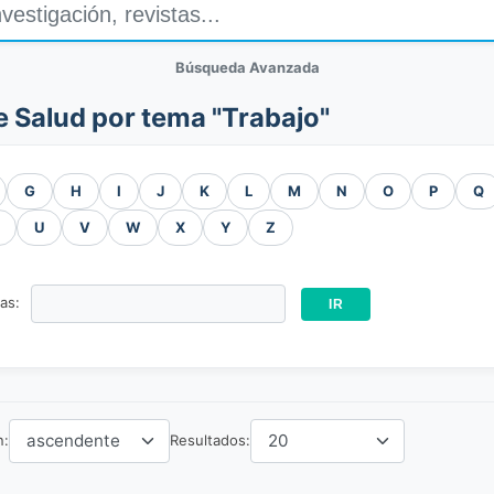
Búsqueda Avanzada
e Salud por tema "Trabajo"
G
H
I
J
K
L
M
N
O
P
Q
U
V
W
X
Y
Z
ras:
n:
Resultados: