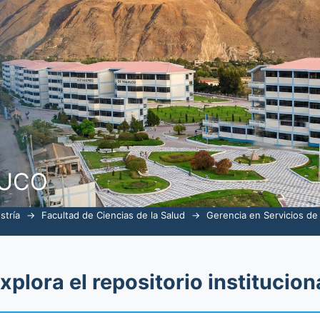
alud por tema "Trabajo"
NUCO
stría
→
Facultad de Ciencias de la Salud
→
Gerencia en Servicios de
xplora el repositorio institucion