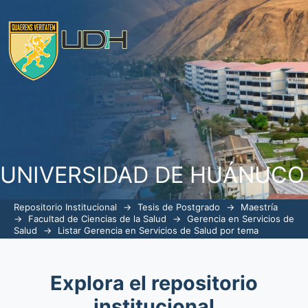
ListarGerencia en Servicios de Salud p
UNIVERSIDAD DE HUÁNUCO
Repositorio Institucional
→
Tesis de Postgrado
→
Maestría
→
Facultad de Ciencias de la Salud
→
Gerencia en Servicios de
Salud
→
Listar Gerencia en Servicios de Salud por tema
Explora el repositorio
institucional