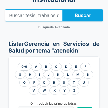
Buscar
Búsqueda Avanzada
ListarGerencia en Servicios de
Salud por tema "atención"
0-9
A
B
C
D
E
F
G
H
I
J
K
L
M
N
O
P
Q
R
S
T
U
V
W
X
Y
Z
O introducir las primeras letras: