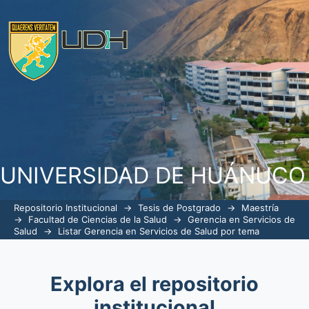
ListarGerencia en Servicios d
sociodemográficas"
UNIVERSIDAD DE HUÁNUCO
Repositorio Institucional
→
Tesis de Postgrado
→
Maestría
→
Facultad de Ciencias de la Salud
→
Gerencia en Servicios de
Salud
→
Listar Gerencia en Servicios de Salud por tema
Explora el repositorio
institucional