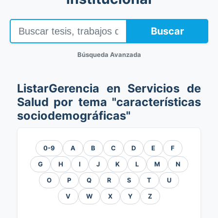
Buscar
Búsqueda Avanzada
ListarGerencia en Servicios de
Salud por tema "características
sociodemográficas"
0-9
A
B
C
D
E
F
G
H
I
J
K
L
M
N
O
P
Q
R
S
T
U
V
W
X
Y
Z