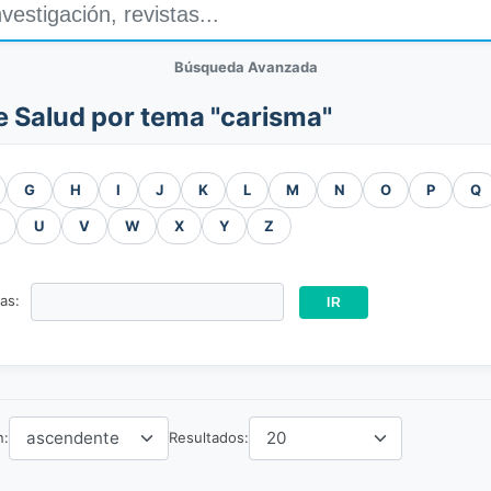
Búsqueda Avanzada
e Salud por tema "carisma"
G
H
I
J
K
L
M
N
O
P
Q
U
V
W
X
Y
Z
ras:
n:
Resultados: