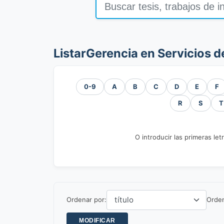
ListarGerencia en Servicios d
0-9
A
B
C
D
E
F
R
S
T
O introducir las primeras let
Ordenar por:
Orde