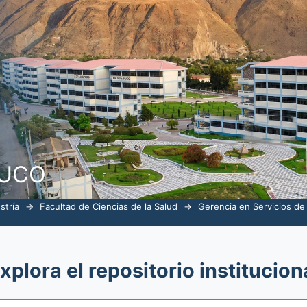
alud por tema "carisma"
NUCO
stría
→
Facultad de Ciencias de la Salud
→
Gerencia en Servicios de
xplora el repositorio institucion