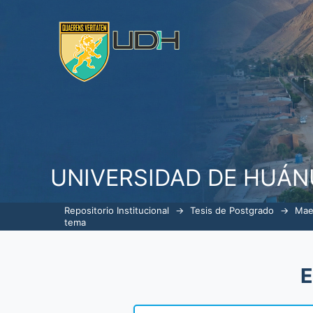
ListarGerencia en Servicios de S
UNIVERSIDAD DE HUÁ
Repositorio Institucional
→
Tesis de Postgrado
→
Mae
tema
E