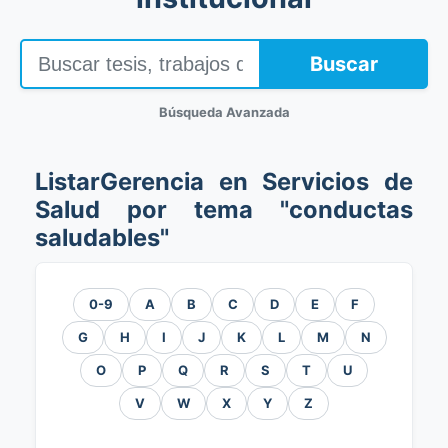
Buscar
Búsqueda Avanzada
ListarGerencia en Servicios de
Salud por tema "conductas
saludables"
0-9
A
B
C
D
E
F
G
H
I
J
K
L
M
N
O
P
Q
R
S
T
U
V
W
X
Y
Z