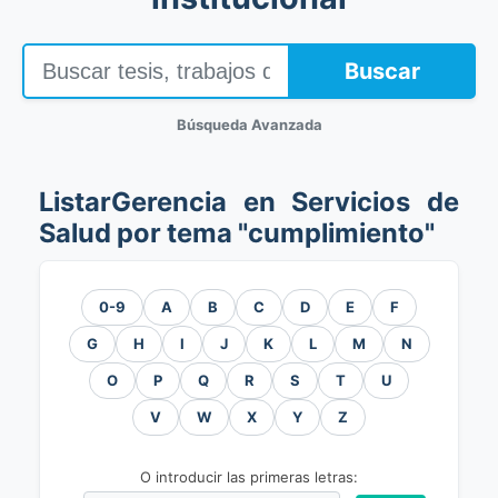
Buscar
Búsqueda Avanzada
ListarGerencia en Servicios de
Salud por tema "cumplimiento"
0-9
A
B
C
D
E
F
G
H
I
J
K
L
M
N
O
P
Q
R
S
T
U
V
W
X
Y
Z
O introducir las primeras letras: