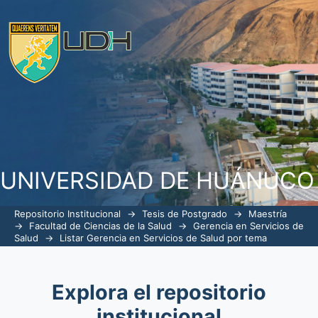
ListarGerencia en Servicios de Salud 
UNIVERSIDAD DE HUÁNUCO
Repositorio Institucional
→
Tesis de Postgrado
→
Maestría
→
Facultad de Ciencias de la Salud
→
Gerencia en Servicios de
Salud
→
Listar Gerencia en Servicios de Salud por tema
Explora el repositorio
institucional