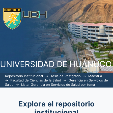
ListarGerencia en Servicios de Salud 
UNIVERSIDAD DE HUÁNUCO
Repositorio Institucional
→
Tesis de Postgrado
→
Maestría
→
Facultad de Ciencias de la Salud
→
Gerencia en Servicios de
Salud
→
Listar Gerencia en Servicios de Salud por tema
Explora el repositorio
institucional