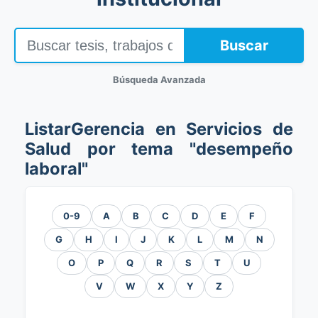
Buscar
Búsqueda Avanzada
ListarGerencia en Servicios de
Salud por tema "desempeño
laboral"
0-9
A
B
C
D
E
F
G
H
I
J
K
L
M
N
O
P
Q
R
S
T
U
V
W
X
Y
Z