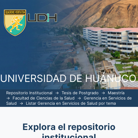
ListarGerencia en Servicios de Salud p
UNIVERSIDAD DE HUÁNUCO
Repositorio Institucional
→
Tesis de Postgrado
→
Maestría
→
Facultad de Ciencias de la Salud
→
Gerencia en Servicios de
Salud
→
Listar Gerencia en Servicios de Salud por tema
Explora el repositorio
institucional