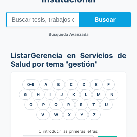
Buscar
Búsqueda Avanzada
ListarGerencia en Servicios de
Salud por tema "gestión"
0-9
A
B
C
D
E
F
G
H
I
J
K
L
M
N
O
P
Q
R
S
T
U
V
W
X
Y
Z
O introducir las primeras letras: