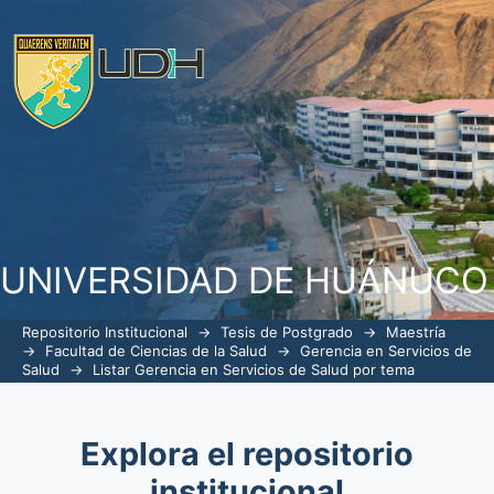
ListarGerencia en Servicios de Salud p
UNIVERSIDAD DE HUÁNUCO
Repositorio Institucional
→
Tesis de Postgrado
→
Maestría
→
Facultad de Ciencias de la Salud
→
Gerencia en Servicios de
Salud
→
Listar Gerencia en Servicios de Salud por tema
Explora el repositorio
institucional