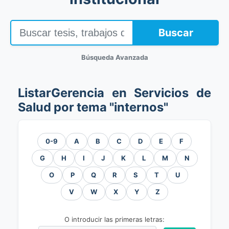
Buscar
Búsqueda Avanzada
ListarGerencia en Servicios de
Salud por tema "internos"
0-9
A
B
C
D
E
F
G
H
I
J
K
L
M
N
O
P
Q
R
S
T
U
V
W
X
Y
Z
O introducir las primeras letras: