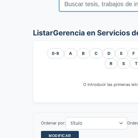
ListarGerencia en Servicios d
0-9
A
B
C
D
E
F
R
S
T
O introducir las primeras let
Ordenar por:
Orde