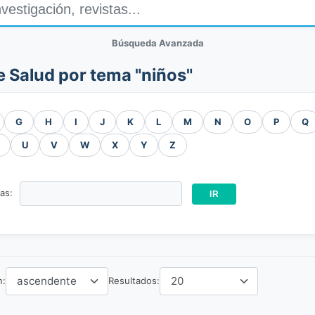
Búsqueda Avanzada
e Salud por tema "niños"
G
H
I
J
K
L
M
N
O
P
Q
U
V
W
X
Y
Z
ras:
n:
Resultados: