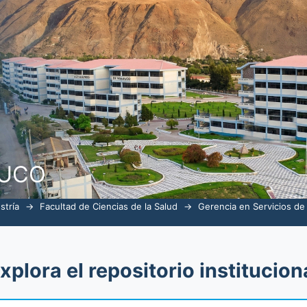
alud por tema "niños"
NUCO
stría
→
Facultad de Ciencias de la Salud
→
Gerencia en Servicios de
xplora el repositorio institucion