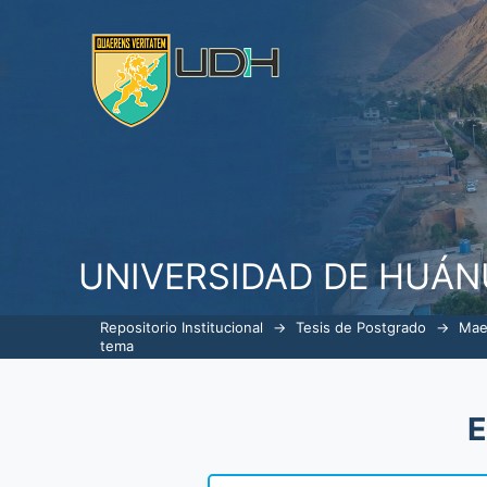
ListarGerencia en Servicios de S
UNIVERSIDAD DE HUÁ
Repositorio Institucional
→
Tesis de Postgrado
→
Mae
tema
E