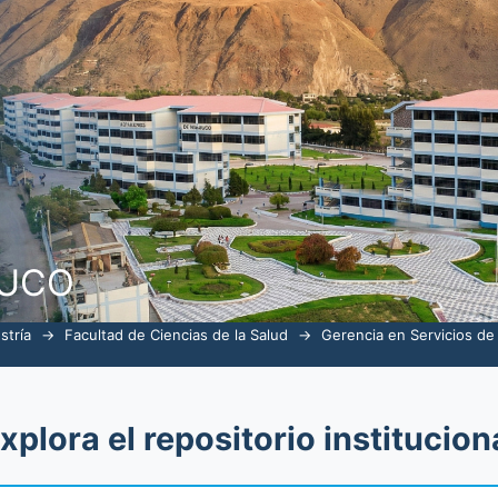
alud por tema "odontología"
NUCO
stría
→
Facultad de Ciencias de la Salud
→
Gerencia en Servicios de
xplora el repositorio institucion