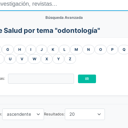
Búsqueda Avanzada
e Salud por tema "odontología"
G
H
I
J
K
L
M
N
O
P
Q
U
V
W
X
Y
Z
ras:
n:
Resultados: