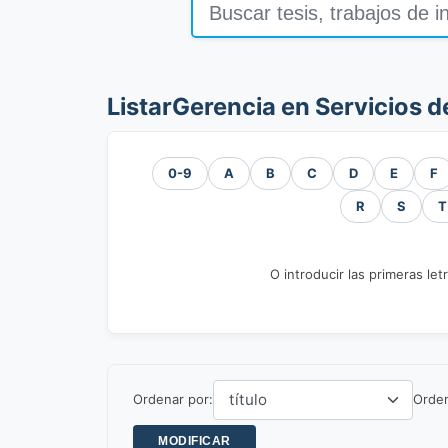
ListarGerencia en Servicios d
0-9
A
B
C
D
E
F
R
S
T
O introducir las primeras let
Ordenar por:
Orde