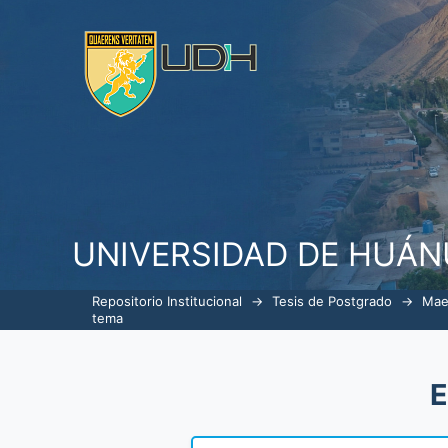
ListarGerencia en Servicios de S
UNIVERSIDAD DE HUÁ
Repositorio Institucional
→
Tesis de Postgrado
→
Mae
tema
E