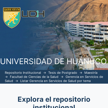
ListarGerencia en Servicios de Salud p
UNIVERSIDAD DE HUÁNUCO
Repositorio Institucional
→
Tesis de Postgrado
→
Maestría
→
Facultad de Ciencias de la Salud
→
Gerencia en Servicios de
Salud
→
Listar Gerencia en Servicios de Salud por tema
Explora el repositorio
institucional