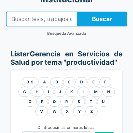
Buscar
Búsqueda Avanzada
ListarGerencia en Servicios de
Salud por tema "productividad"
0-9
A
B
C
D
E
F
G
H
I
J
K
L
M
N
O
P
Q
R
S
T
U
V
W
X
Y
Z
O introducir las primeras letras: