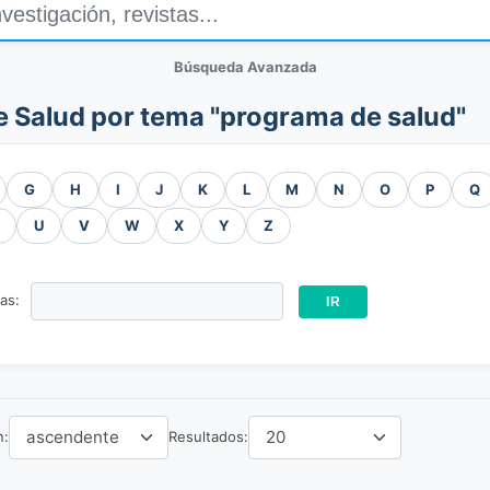
Búsqueda Avanzada
de Salud por tema "programa de salud"
G
H
I
J
K
L
M
N
O
P
Q
U
V
W
X
Y
Z
ras:
n:
Resultados: