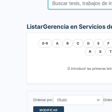
ListarGerencia en Servicios 
0-9
A
B
C
D
E
F
R
S
T
O introducir las primeras let
Ordenar por:
Orde