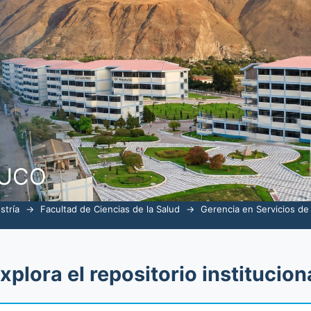
Salud por tema "programa de salud"
NUCO
stría
→
Facultad de Ciencias de la Salud
→
Gerencia en Servicios de
xplora el repositorio institucion