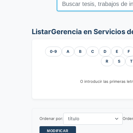
ListarGerencia en Servicios d
0-9
A
B
C
D
E
F
R
S
T
O introducir las primeras let
Ordenar por:
Orde