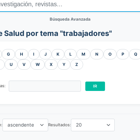
Búsqueda Avanzada
e Salud por tema "trabajadores"
G
H
I
J
K
L
M
N
O
P
Q
U
V
W
X
Y
Z
ras:
n:
Resultados: