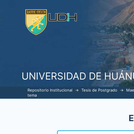
ListarGerencia en Servicios de S
UNIVERSIDAD DE HUÁ
Repositorio Institucional
→
Tesis de Postgrado
→
Mae
tema
E