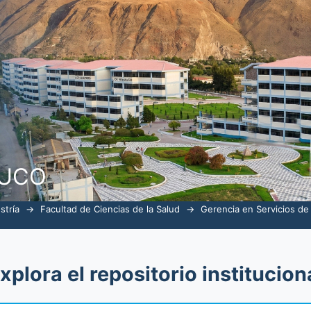
alud por tema "trabajadores"
NUCO
stría
→
Facultad de Ciencias de la Salud
→
Gerencia en Servicios de
xplora el repositorio institucion