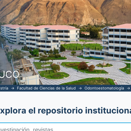
NUCO
stría
→
Facultad de Ciencias de la Salud
→
Odontoestomatología
→
xplora el repositorio institucion