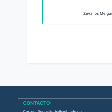
Zevallos Melgar
CONTACTO:
Correo: Repositorio@udh.edu.pe