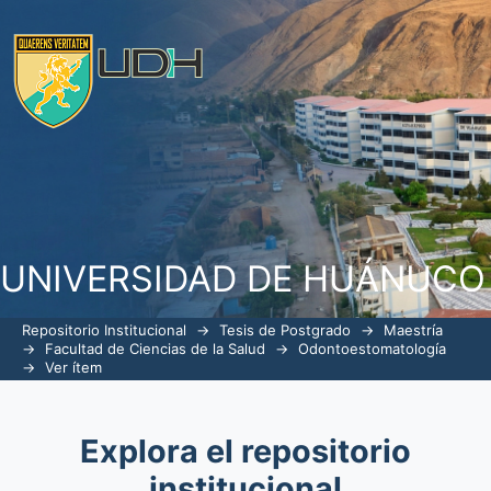
MALOCLUSION E INDICE DE ESTETICA
LA INSTITUCION EDUCATIVA INTEGR
MARIA DEL VALLE- HUANUCO- 2018
UNIVERSIDAD DE HUÁNUCO
Repositorio Institucional
→
Tesis de Postgrado
→
Maestría
→
Facultad de Ciencias de la Salud
→
Odontoestomatología
→
Ver ítem
Explora el repositorio
institucional