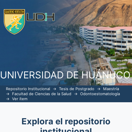
TIEMPO DE EXPOSICIÓN AL RUIDO Y S
DE LOS DOCENTES DE LA CLÍNI
HUÁNUCO, HUÁNUCO - 2018
UNIVERSIDAD DE HUÁNUCO
Repositorio Institucional
→
Tesis de Postgrado
→
Maestría
→
Facultad de Ciencias de la Salud
→
Odontoestomatología
→
Ver ítem
Explora el repositorio
institucional