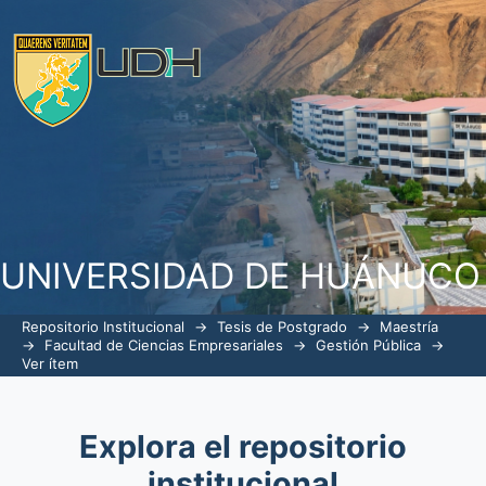
Cultura organizacional y la ejecución d
Huánuco en el periodo 2018
UNIVERSIDAD DE HUÁNUCO
Repositorio Institucional
→
Tesis de Postgrado
→
Maestría
→
Facultad de Ciencias Empresariales
→
Gestión Pública
→
Ver ítem
Explora el repositorio
institucional