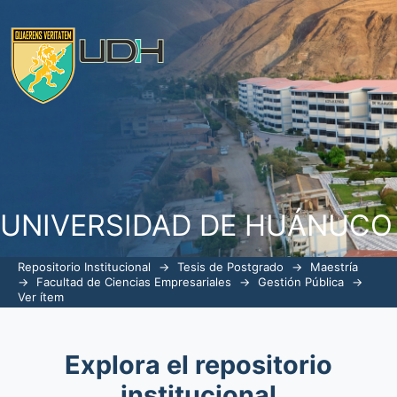
La actividad de control simultáneo y l
contrataciones públicas en el ámbito d
2018
UNIVERSIDAD DE HUÁNUCO
Repositorio Institucional
→
Tesis de Postgrado
→
Maestría
→
Facultad de Ciencias Empresariales
→
Gestión Pública
→
Ver ítem
Explora el repositorio
institucional