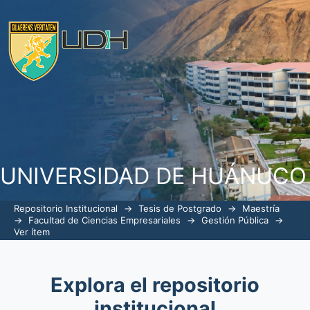
Restricciones en los procesos de ge
públicos de investigación y su impac
desde la perspectiva endógena del 
modelo de vega centeno del periodo 2
UNIVERSIDAD DE HUÁNUCO
Repositorio Institucional
→
Tesis de Postgrado
→
Maestría
→
Facultad de Ciencias Empresariales
→
Gestión Pública
→
Ver ítem
Explora el repositorio
institucional