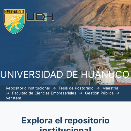
Reclutamiento del personal y la gesti
del Hospital Regional Hermilio Valdi
UNIVERSIDAD DE HUÁNUCO
Repositorio Institucional
→
Tesis de Postgrado
→
Maestría
→
Facultad de Ciencias Empresariales
→
Gestión Pública
→
Ver ítem
Explora el repositorio
institucional