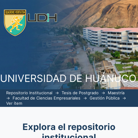
Control interno en la ejecución de
municipalidad distrital de santa maría 
UNIVERSIDAD DE HUÁNUCO
Repositorio Institucional
→
Tesis de Postgrado
→
Maestría
→
Facultad de Ciencias Empresariales
→
Gestión Pública
→
Ver ítem
Explora el repositorio
institucional