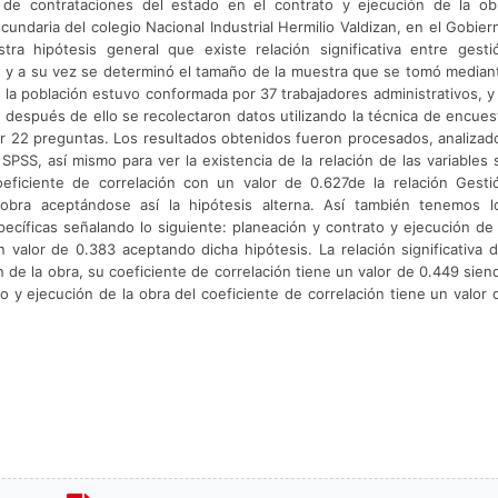
y de contrataciones del estado en el contrato y ejecución de la ob
undaria del colegio Nacional Industrial Hermilio Valdizan, en el Gobier
ra hipótesis general que existe relación significativa entre gesti
ra, y a su vez se determinó el tamaño de la muestra que se tomó median
 la población estuvo conformada por 37 trabajadores administrativos, y 
 después de ello se recolectaron datos utilizando la técnica de encues
 22 preguntas. Los resultados obtenidos fueron procesados, analizad
PSS, así mismo para ver la existencia de la relación de las variables 
ficiente de correlación con un valor de 0.627de la relación Gesti
 obra aceptándose así la hipótesis alterna. Así también tenemos l
ecíficas señalando lo siguiente: planeación y contrato y ejecución de 
 valor de 0.383 aceptando dicha hipótesis. La relación significativa d
ón de la obra, su coeficiente de correlación tiene un valor de 0.449 sien
to y ejecución de la obra del coeficiente de correlación tiene un valor 