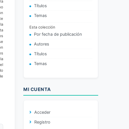
ra
Títulos
no
ón
Temas
te
la
Esta colección
ta
Por fecha de publicación
os
se
Autores
ón
os
Títulos
la
Temas
el
do
de
MI CUENTA
Acceder
Registro