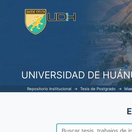
Gestión administrativa y el cu
ejecución de la obra "mejorami
industrial hermilio valdizan
UNIVERSIDAD DE HUÁ
Repositorio Institucional
→
Tesis de Postgrado
→
Mae
E