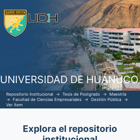
La ley N° 26952 de tributación mun
tributaria de la municipalidad provinc
UNIVERSIDAD DE HUÁNUCO
Repositorio Institucional
→
Tesis de Postgrado
→
Maestría
→
Facultad de Ciencias Empresariales
→
Gestión Pública
→
Ver ítem
Explora el repositorio
institucional