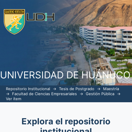
Gestión administrativa y el desempeñ
Santa María del Valle - Huánuco; 2021
UNIVERSIDAD DE HUÁNUCO
Repositorio Institucional
→
Tesis de Postgrado
→
Maestría
→
Facultad de Ciencias Empresariales
→
Gestión Pública
→
Ver ítem
Explora el repositorio
institucional