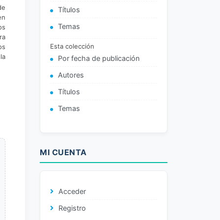
de
Títulos
en
Temas
os
ra
Esta colección
os
la
Por fecha de publicación
Autores
Títulos
Temas
MI CUENTA
Acceder
Registro