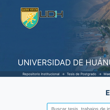
La gestión municipal y su relac
construcción en la Municipalidad 
UNIVERSIDAD DE HUÁ
Repositorio Institucional
→
Tesis de Postgrado
→
Mae
E