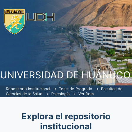
Nivel de habilidades sociales en estud
Nuestra señora de las Mercedes, Huán
UNIVERSIDAD DE HUÁNUCO
Repositorio Institucional
→
Tesis de Pregrado
→
Facultad de
Ciencias de la Salud
→
Psicología
→
Ver ítem
Explora el repositorio
institucional