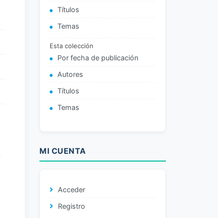
Títulos
Temas
Esta colección
Por fecha de publicación
Autores
Títulos
Temas
E
MI CUENTA
S
Acceder
Registro