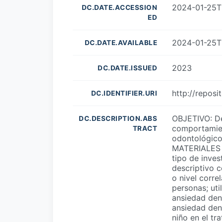
2024-01-25T
DC.DATE.ACCESSION
ED
2024-01-25T
DC.DATE.AVAILABLE
2023
DC.DATE.ISSUED
http://repos
DC.IDENTIFIER.URI
OBJETIVO: Det
DC.DESCRIPTION.ABS
comportamien
TRACT
odontológico
MATERIALES Y
tipo de inves
descriptivo c
o nivel corre
personas; uti
ansiedad den
ansiedad den
niño en el t