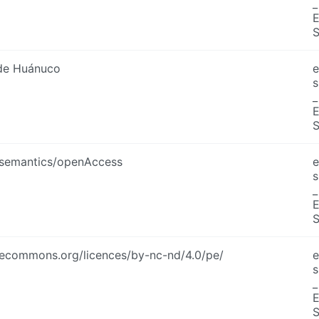
_
 de Huánuco
e
s
_
/semantics/openAccess
e
s
_
ivecommons.org/licences/by-nc-nd/4.0/pe/
e
s
_