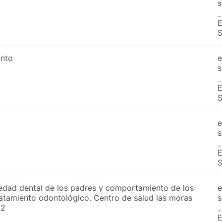
s
_
nto
e
s
_
e
s
_
iedad dental de los padres y comportamiento de los
e
ratamiento odontológico. Centro de salud las moras
s
22
_