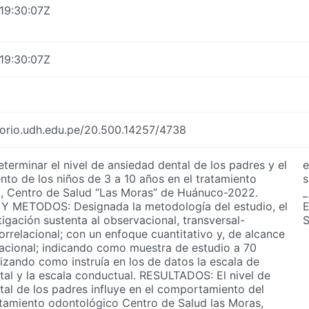
19:30:07Z
19:30:07Z
itorio.udh.edu.pe/20.500.14257/4738
erminar el nivel de ansiedad dental de los padres y el
e
to de los niños de 3 a 10 años en el tratamiento
s
, Centro de Salud “Las Moras” de Huánuco-2022.
_
 METODOS: Designada la metodología del estudio, el
tigación sustenta al observacional, transversal-
orrelacional; con un enfoque cuantitativo y, de alcance
lacional; indicando como muestra de estudio a 70
lizando como instruía en los de datos la escala de
tal y la escala conductual. RESULTADOS: El nivel de
tal de los padres influye en el comportamiento del
ratamiento odontológico Centro de Salud las Moras,