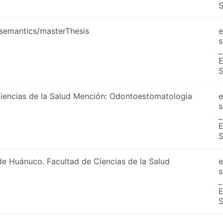
/semantics/masterThesis
e
s
_
iencias de la Salud Mención: Odontoestomatologìa
e
s
_
de Huánuco. Facultad de Ciencias de la Salud
e
s
_