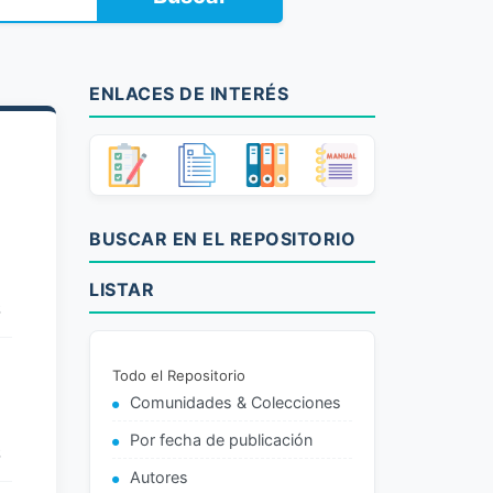
ENLACES DE INTERÉS
BUSCAR EN EL REPOSITORIO
E
LISTAR
S
Todo el Repositorio
Comunidades & Colecciones
E
Por fecha de publicación
S
Autores