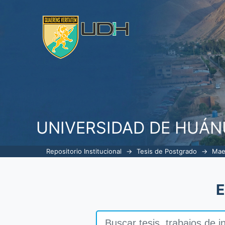
Nivel de ansiedad dental de los
Centro de salud las moras Huán
UNIVERSIDAD DE HUÁ
Repositorio Institucional
→
Tesis de Postgrado
→
Mae
E