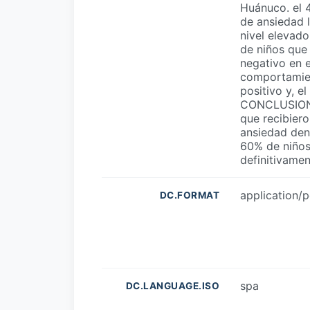
Huánuco. el 
de ansiedad l
nivel elevado
de niños que
negativo en e
comportamien
positivo y, e
CONCLUSIONE
que recibiero
ansiedad den
60% de niños
definitivamen
application/p
DC.FORMAT
spa
DC.LANGUAGE.ISO