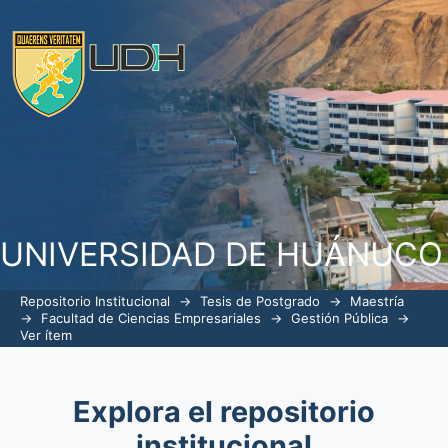
La ley del servicio civil-Servir N° 30
los trabajadores de La Municipalidad 
UNIVERSIDAD DE HUÁNUCO
Repositorio Institucional
→
Tesis de Postgrado
→
Maestría
→
Facultad de Ciencias Empresariales
→
Gestión Pública
→
Ver ítem
Explora el repositorio
institucional