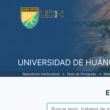
EFICACIA DEL EUGENOL FREN
ALVEOLITIS EN EL PUESTO DE 
UNIVERSIDAD DE HUÁ
Repositorio Institucional
→
Tesis de Postgrado
→
Mae
E